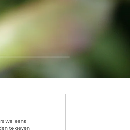
s wel eens 
den te geven 