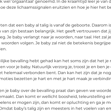
k wel ‘orgaantaal’ genoemd. In de kraamtijd leer je van 
e deze lichaamssignalen eruitzien en hoe je hier het b
ten dat een baby al talig is vanaf de geboorte. Daarom i
van zijn bestaan belangrijk. Het geeft vertrouwen dat jij
eg. Je baby verlangt naar je woorden, naar taal. Het zal j
 woorden volgen. Je baby zal niet de betekenis begrijpe
en. 
ijke bevalling hebt gehad kan het soms zijn dat het je n
n voor je baby. Natuurlijk verzorg je, troost je en ben je 
niet helemaal verbonden bent. Dan kan het zijn dat je nog
moties bezetten je hart en met je hart maak je verbindin
en je baby over de bevalling praat dan geven we woorde
aakt. Dan komt er wellicht boosheid, teleurstelling en 
elens er mogen zijn, dan komt er opluchting en ga je m
Omdat baby’s talig zijn en meesters in het voelen van e