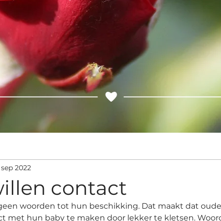
 sep 2022
illen contact
een woorden tot hun beschikking. Dat maakt dat ouder
ct met hun baby te maken door lekker te kletsen. Woor