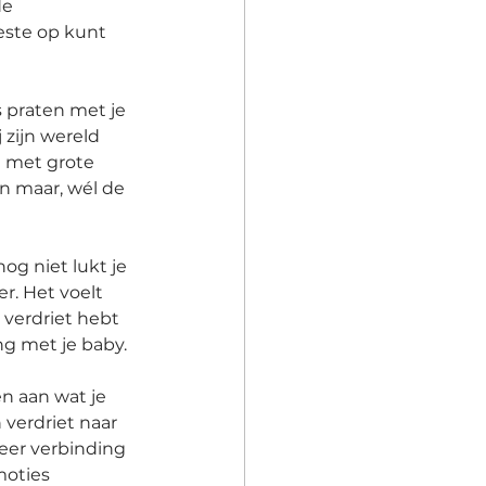
de 
este op kunt 
s praten met je 
 zijn wereld 
e met grote 
n maar, wél de 
og niet lukt je 
er. Het voelt 
 verdriet hebt 
g met je baby. 
n aan wat je 
verdriet naar 
eer verbinding 
moties 